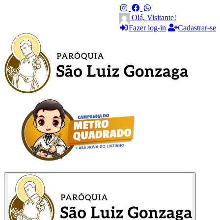
Olá, Visitante!
Fazer log-in
Cadastrar-se