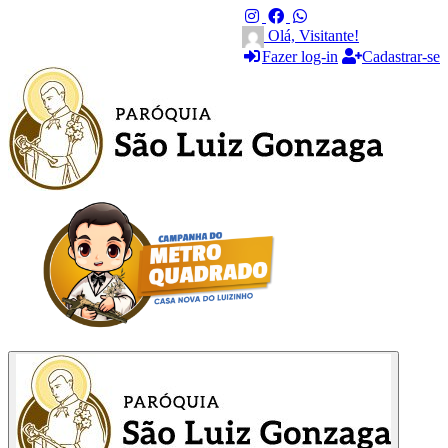
Olá, Visitante!
Fazer log-in
Cadastrar-se