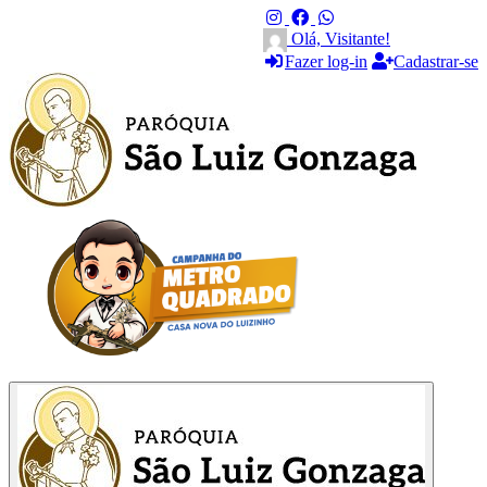
Olá, Visitante!
Fazer log-in
Cadastrar-se