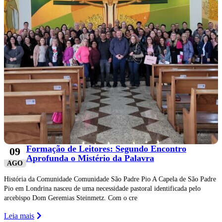
Formação de Leitores: Segundo Encontro
09
Aprofunda o Mistério da Palavra
AGO
História da Comunidade Comunidade São Padre Pio A Capela de São Padre
Pio em Londrina nasceu de uma necessidade pastoral identificada pelo
arcebispo Dom Geremias Steinmetz. Com o cre
Leia mais