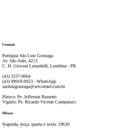
Ilustração por vectorjuice.
Criar conta
Já tenho conta
Contato
Paróquia São Luiz Gonzaga
Av. São João, 4213
C. H. Giovani Lunardelli, Londrina - PR
(43) 3337-0664
(43) 99919-0923 - WhatsApp
saoluizgonzaga@sercomtel.com.br
Pároco: Pe. Jefferson Bassetto
Vigário: Pe. Ricardo Vicente Campanuci
Missas
Segunda, terça, quarta e sexta: 19h30