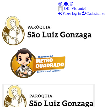
Olá, Visitante!
Fazer log-in
Cadastrar-se