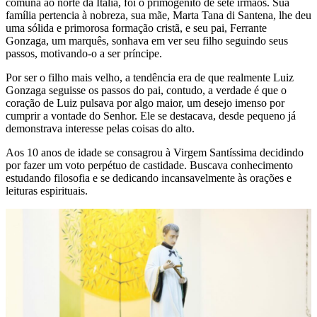
comuna ao norte da Itália, foi o primogênito de sete irmãos. Sua
família pertencia à nobreza, sua mãe, Marta Tana di Santena, lhe deu
uma sólida e primorosa formação cristã, e seu pai, Ferrante
Gonzaga, um marquês, sonhava em ver seu filho seguindo seus
passos, motivando-o a ser príncipe.
Por ser o filho mais velho, a tendência era de que realmente Luiz
Gonzaga seguisse os passos do pai, contudo, a verdade é que o
coração de Luiz pulsava por algo maior, um desejo imenso por
cumprir a vontade do Senhor. Ele se destacava, desde pequeno já
demonstrava interesse pelas coisas do alto.
Aos 10 anos de idade se consagrou à Virgem Santíssima decidindo
por fazer um voto perpétuo de castidade. Buscava conhecimento
estudando filosofia e se dedicando incansavelmente às orações e
leituras espirituais.