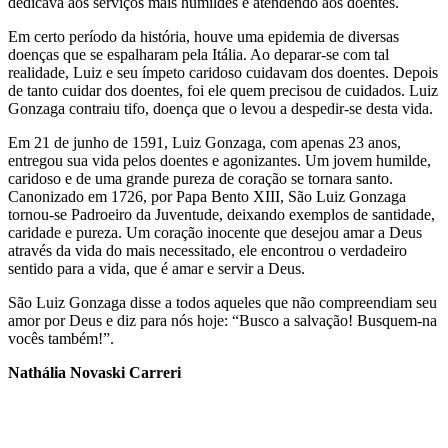
dedicava aos serviços mais humildes e atendendo aos doentes.
Em certo período da história, houve uma epidemia de diversas
doenças que se espalharam pela Itália. Ao deparar-se com tal
realidade, Luiz e seu ímpeto caridoso cuidavam dos doentes. Depois
de tanto cuidar dos doentes, foi ele quem precisou de cuidados. Luiz
Gonzaga contraiu tifo, doença que o levou a despedir-se desta vida.
Em 21 de junho de 1591, Luiz Gonzaga, com apenas 23 anos,
entregou sua vida pelos doentes e agonizantes. Um jovem humilde,
caridoso e de uma grande pureza de coração se tornara santo.
Canonizado em 1726, por Papa Bento XIII, São Luiz Gonzaga
tornou-se Padroeiro da Juventude, deixando exemplos de santidade,
caridade e pureza. Um coração inocente que desejou amar a Deus
através da vida do mais necessitado, ele encontrou o verdadeiro
sentido para a vida, que é amar e servir a Deus.
São Luiz Gonzaga disse a todos aqueles que não compreendiam seu
amor por Deus e diz para nós hoje: “Busco a salvação! Busquem-na
vocês também!”.
Nathália Novaski Carreri