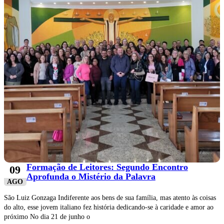
Formação de Leitores: Segundo Encontro
09
Aprofunda o Mistério da Palavra
AGO
São Luiz Gonzaga Indiferente aos bens de sua família, mas atento às coisas
do alto, esse jovem italiano fez história dedicando-se à caridade e amor ao
próximo No dia 21 de junho o