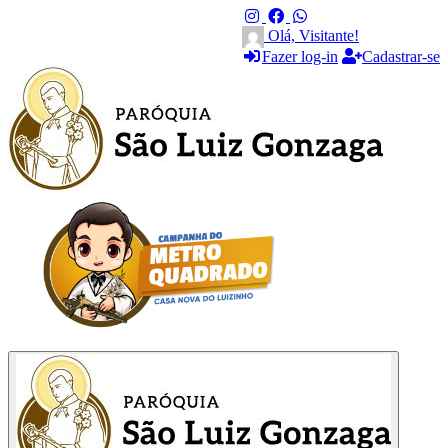
Olá, Visitante!
Fazer log-in
Cadastrar-se