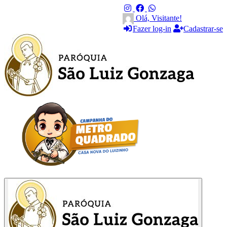
Olá, Visitante!
Fazer log-in
Cadastrar-se