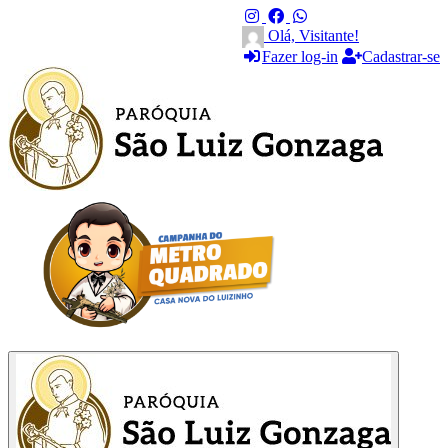
Olá, Visitante!
Fazer log-in
Cadastrar-se