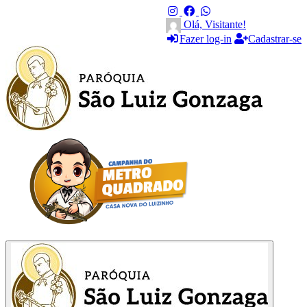
Olá, Visitante!
Fazer log-in
Cadastrar-se