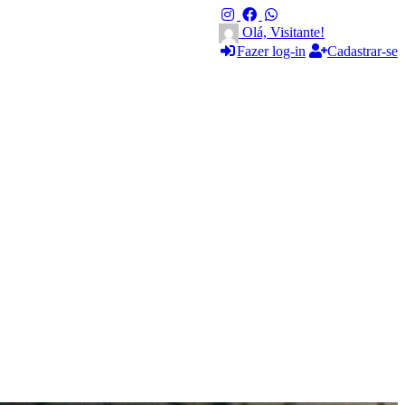
Olá, Visitante!
Fazer log-in
Cadastrar-se